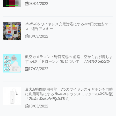
03/04/2022
AirPodsをワイヤレス充電対応にする1500円の激安ケー
ス - 週刊アスキー
10/03/2022
航空カメラマン・野口克也の 前略、空からお邪魔しま
す vol.16 「ドローンと”風”について」 | VIDEO SALON
17/03/2022
最大20時間使用可能！2つのワイヤレスイヤホンを同時
に利用可能にするBluetoothトランスミッターのUSB-C版
「Twelve South AirFly USB-C」
13/03/2022