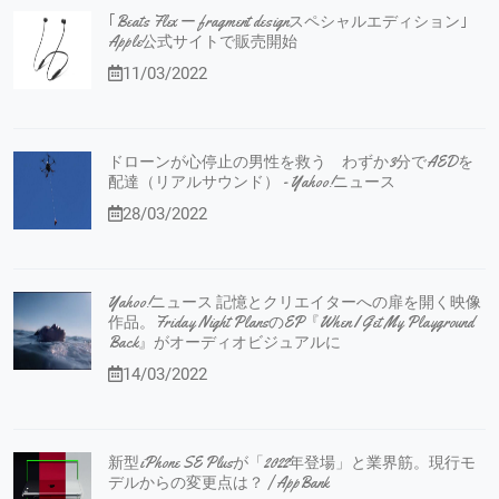
｢Beats Flex ー fragment designスペシャルエディション｣
Apple公式サイトで販売開始
11/03/2022
ドローンが心停止の男性を救う わずか3分でAEDを
配達（リアルサウンド） - Yahoo!ニュース
28/03/2022
Yahoo!ニュース 記憶とクリエイターへの扉を開く映像
作品。Friday Night PlansのEP『When I Get My Playground
Back』がオーディオビジュアルに
14/03/2022
新型iPhone SE Plusが「2022年登場」と業界筋。現行モ
デルからの変更点は？ | AppBank