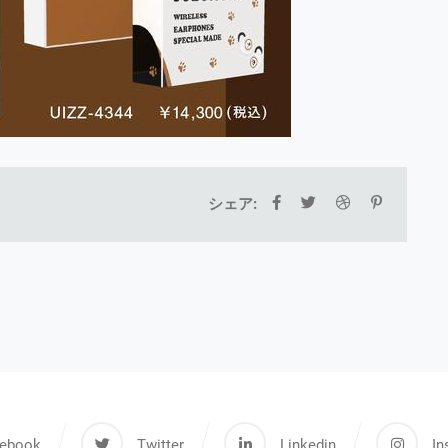
シェア:
ebook
Twitter
Linkedin
In