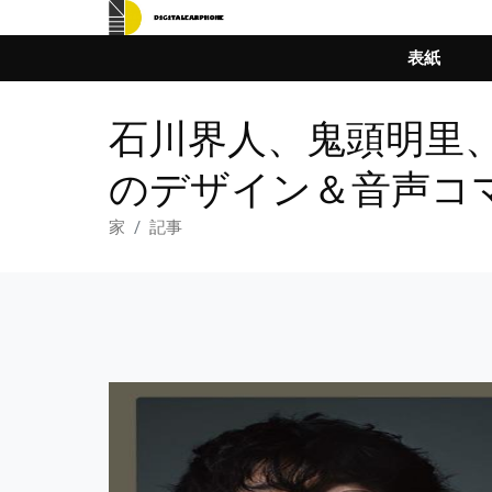
表紙
石川界人、鬼頭明里
のデザイン＆音声コ
家
記事