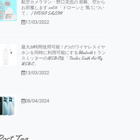
航空カメラマン・野口克也の 前略、空から
お邪魔します vol.16 「ドローンと”風”につい
て」 | VIDEO SALON
17/03/2022
最大20時間使用可能！2つのワイヤレスイヤ
ホンを同時に利用可能にするBluetoothトラン
スミッターのUSB-C版「Twelve South AirFly
USB-C」
13/03/2022
08/04/2024
ost Tag