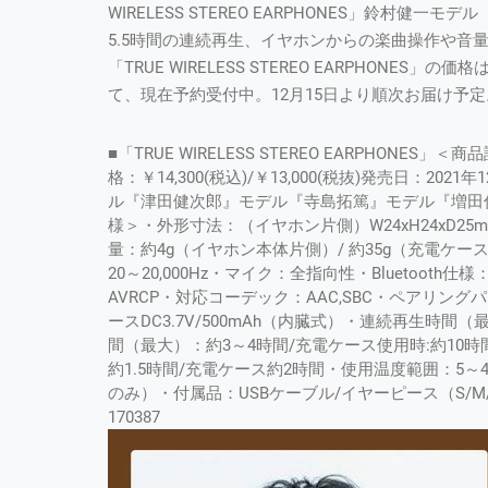
WIRELESS STEREO EARPHONES」鈴村
5.5時間の連続再生、イヤホンからの楽曲操作や音
「TRUE WIRELESS STEREO EARPHONES」の
て、現在予約受付中。12月15日より順次お届け予定
■「TRUE WIRELESS STEREO EARPHONES」＜商
格：￥14,300(税込)/￥13,000(税抜)発売日：2
ル『津田健次郎』モデル『寺島拓篤』モデル『増田
様＞・外形寸法：（イヤホン片側）W24xH24xD25m
量：約4g（イヤホン本体片側）/ 約35g（充電ケ
20～20,000Hz・マイク：全指向性・Bluetooth仕様：Ver
AVRCP・対応コーデック：AAC,SBC・ペアリングパ
ースDC3.7V/500mAh（内臓式）・連続再生時間
間（最大）：約3～4時間/充電ケース使用時:約10
約1.5時間/充電ケース約2時間・使用温度範囲：5～
のみ）・付属品：USBケーブル/イヤーピース（S/M
170387