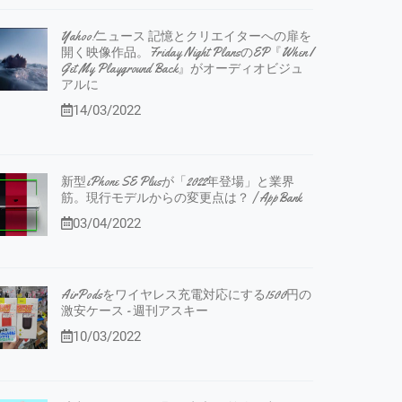
Yahoo!ニュース 記憶とクリエイターへの扉を
開く映像作品。Friday Night PlansのEP『When I
Get My Playground Back』がオーディオビジュ
アルに
14/03/2022
新型iPhone SE Plusが「2022年登場」と業界
筋。現行モデルからの変更点は？ | AppBank
03/04/2022
AirPodsをワイヤレス充電対応にする1500円の
激安ケース - 週刊アスキー
10/03/2022