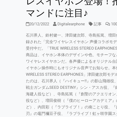
レスイヤホン登場！
マンドに注目♪
20/12/2022
Digitalearphone
記事
10
石川界人、鈴村健一、津田健次郎、寺島拓篤、増田
録された「完全ワイヤレスイヤホン 声優コラボモデル
受付中だ。「TRUE WIRELESS STEREO EA
商品は、イヤホン本体のデザインや色、モチーフな
ワイヤレスイヤホンだ。各声優によるオリジナル台
イヤホン操作時にもオリジナル音声でお知らせ。本体
WIRELESS STEREO EARPHONES」津田
たのは、石川界人（『ハイキュー!!』の影山飛雄
戦士ガンダムSEED DESTINY』シン・アスカ
海建人役など）、寺島拓篤（『創聖のアクエリオン
役など）、増田俊樹（『僕のヒーローアカデミア』
ど）、内田彩（『ラブライブ！』の南ことり役、『
刃』の竈門禰豆子役、『ラブライブ！虹ヶ咲学園スク