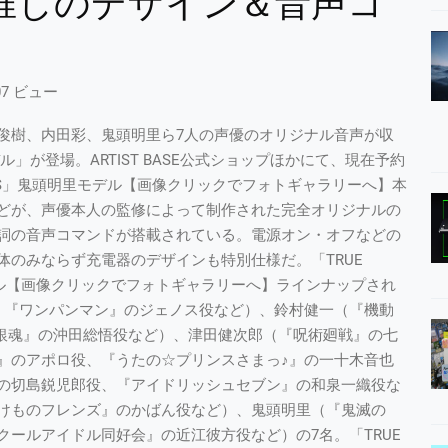
推しのデザイン＆音声コ
07 ビュー
俊樹、内田彩、鬼頭明里ら7人の声優のオリジナル音声が収
」が登場。ARTIST BASE公式ショップほかにて、現在予約
RPHONES」鬼頭明里モデル【画像クリックでフォトギャラリーへ】本
どが、声優本人の監修によって制作された完全オリジナルの
詞の音声コマンドが搭載されている。電源オン・オフなどの
のみならず充電器のデザインも特別仕様だ。「TRUE
健次郎モデル【画像クリックでフォトギャラリーへ】ラインナップされ
役、『ワンパンマン』のジェノス役など）、鈴村健一（『機動
役、『銀魂』の沖田総悟役など）、津田健次郎（『呪術廻戦』の七
』のアポロ役、『うたの☆プリンスさまっ♪』の一十木音也
の切島鋭児郎役、『アイドリッシュセブン』の和泉一織役な
けものフレンズ』のかばん役など）、鬼頭明里（『鬼滅の
ールアイドル同好会』の近江彼方役など）の7名。「TRUE