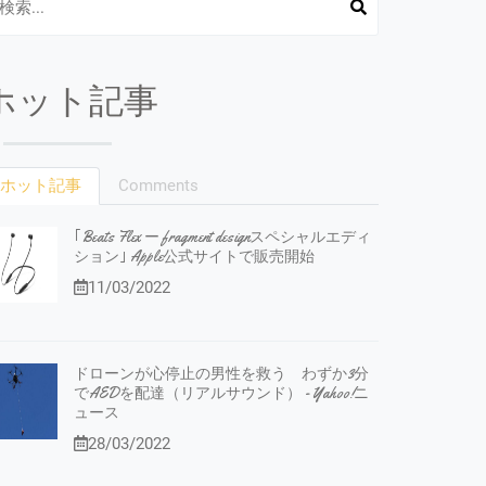
ホット記事
ホット記事
Comments
｢Beats Flex ー fragment designスペシャルエディ
ション｣ Apple公式サイトで販売開始
11/03/2022
ドローンが心停止の男性を救う わずか3分
でAEDを配達（リアルサウンド） - Yahoo!ニ
ュース
28/03/2022