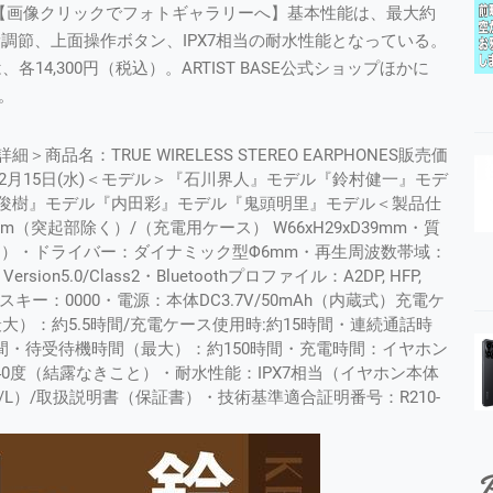
健一モデル【画像クリックでフォトギャラリーへ】基本性能は、最大約
量調節、上面操作ボタン、IPX7相当の耐水性能となっている。
価格は、各14,300円（税込）。ARTIST BASE公式ショップほかに
。
品詳細＞商品名：TRUE WIRELESS STEREO EARPHONES販売価
021年12月15日(水)＜モデル＞『石川界人』モデル『鈴村健一』モデ
俊樹』モデル『内田彩』モデル『鬼頭明里』モデル＜製品仕
m（突起部除く）/（充電用ケース） W66xH29xD39mm・質
ース）・ドライバー：ダイナミック型Φ6mm・再生周波数帯域：
sion5.0/Class2・Bluetoothプロファイル：A2DP, HFP,
スキー：0000・電源：本体DC3.7V/50mAh（内蔵式）充電ケ
（最大）：約5.5時間/充電ケース使用時:約15時間・連続通話時
時間・待受待機時間（最大）：約150時間・充電時間：イヤホン
40度（結露なきこと）・耐水性能：IPX7相当（イヤホン本体
/L）/取扱説明書（保証書）・技術基準適合証明番号：R210-
P