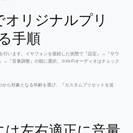
0 Proでオリジナルプリ
る手順
を行います。イヤフォンを接続した状態で『設定』→『サウ
→『音量調整』の順に選択。※Hi-Fiオーディオはチェック
の3つから対象となる年齢を選び、『カスタムプリセットを追
0 Proには左右適正に音量