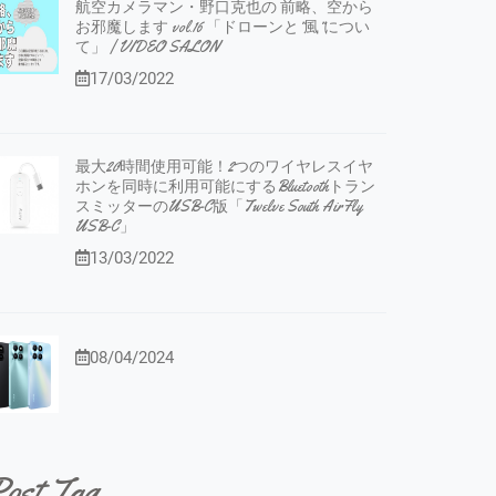
航空カメラマン・野口克也の 前略、空から
お邪魔します vol.16 「ドローンと”風”につい
て」 | VIDEO SALON
17/03/2022
最大20時間使用可能！2つのワイヤレスイヤ
ホンを同時に利用可能にするBluetoothトラン
スミッターのUSB-C版「Twelve South AirFly
USB-C」
13/03/2022
08/04/2024
ost Tag