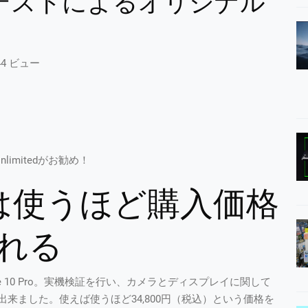
テストによるオリジナル
44 ビュー
nlimitedがお勧め！
0 Proは使うほど購入価格
れる
ote 10 Pro。実機検証を行い、カメラとディスプレイに関して
来ました。使えば使うほど34,800円（税込）という価格を