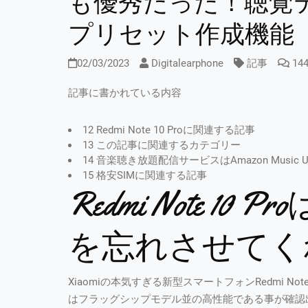
も優秀だった！聴覚
プリセット作成機能
02/03/2023
Digitalearphone
記事
14
記事に書かれている内容
12 Redmi Note 10 Proに関連する記事
13 この記事に関連するカテゴリー
14 音楽聴き放題配信サービスはAmazon Music U
15 格安SIMに関連する記事
Redmi Note 1
を忘れさせてく
Xiaomiの本気すぎる新型スマートフォンRedmi N
はフラッグシップモデル並の高性能である事が確認出