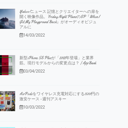
Yahoo!ニュース 記憶とクリエイターへの扉を
開く映像作品。Friday Night PlansのEP『When I
Get My Playground Back』がオーディオビジュ
アルに
14/03/2022
新型iPhone SE Plusが「2022年登場」と業界
筋。現行モデルからの変更点は？ | AppBank
03/04/2022
AirPodsをワイヤレス充電対応にする1500円の
激安ケース - 週刊アスキー
10/03/2022