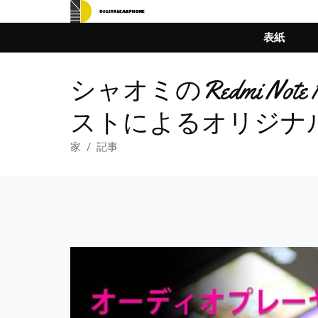
表紙
シャオミのRedmi N
ストによるオリジナ
家
記事