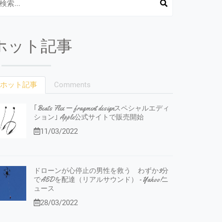
ホット記事
ホット記事
Comments
｢Beats Flex ー fragment designスペシャルエディ
ション｣ Apple公式サイトで販売開始
11/03/2022
ドローンが心停止の男性を救う わずか3分
でAEDを配達（リアルサウンド） - Yahoo!ニ
ュース
28/03/2022