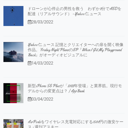
ドローンが心停止の男性を救う わずか3分でAEDを
配達（リアルサウンド） - Yahoo!ニュース
28/03/2022
Yahoo!ニュース 記憶とクリエイターへの扉を開く映像
作品。Friday Night PlansのEP『When I Get My Playground
Back』がオーディオビジュアルに
14/03/2022
新型iPhone SE Plusが「2022年登場」と業界筋。現行モ
デルからの変更点は？ | AppBank
03/04/2022
AirPodsをワイヤレス充電対応にする1500円の激安ケー
ス - 週刊アスキー