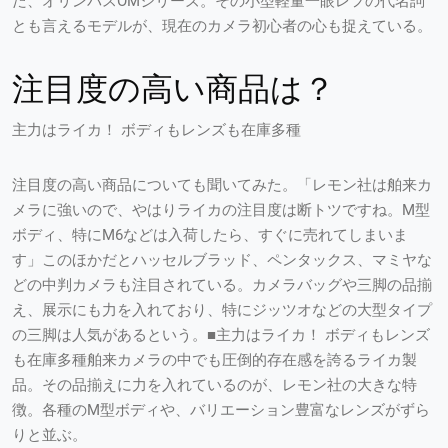
た、オリンパスOMシリーズ。その小型軽量一眼レフの代名詞
とも言えるモデルが、現在のカメラ初心者の心も捉えている。
注目度の高い商品は？
主力はライカ！ ボディもレンズも在庫多種
注目度の高い商品についても聞いてみた。「レモン社は舶来カ
メラに強いので、やはりライカの注目度は断トツですね。M型
ボディ、特にM6などは入荷したら、すぐに売れてしまいま
す」このほかだとハッセルブラッド、ペンタックス、マミヤな
どの中判カメラも注目されている。カメラバッグや三脚の品揃
え、展示にも力を入れており、特にジッツオなどの大型タイプ
の三脚は人気があるという。■主力はライカ！ ボディもレンズ
も在庫多種舶来カメラの中でも圧倒的存在感を誇るライカ製
品。その品揃えに力を入れているのが、レモン社の大きな特
徴。各種のM型ボディや、バリエーション豊富なレンズがずら
りと並ぶ。