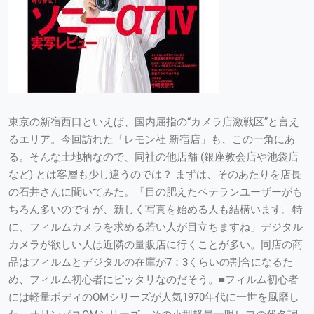
東京の新宿西口といえば、国内屈指の“カメラ店激戦区”と言え
るエリア。今回訪れた「レモン社 新宿店」も、この一角にあ
る。そんな土地柄なので、同社の他店舗 (銀座教会店や池袋店
など) とは客層も少し違うのでは？ まずは、そのあたりを店長
の石井さんに聞いてみた。「目の肥えたベテランユーザーがも
ちろん多いのですが、新しく写真を始める人も結構います。特
に、フィルムカメラを求める若い人が目立ちますね」デジタル
カメラが欲しい人は近隣の量販店に行くことが多い。同店の商
品はフィルムとデジタルの在庫が7：3くらいの割合になるた
め、フィルム初心者にピッタリなのだそう。■フィルム初心者
には軽量ボディのOMシリーズが人気1970年代に一世を風靡し