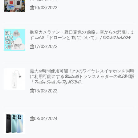
10/03/2022
航空カメラマン・野口克也の 前略、空からお邪魔しま
す vol.16 「ドローンと”風”について」 | VIDEO SALON
17/03/2022
最大20時間使用可能！2つのワイヤレスイヤホンを同時
に利用可能にするBluetoothトランスミッターのUSB-C版
「Twelve South AirFly USB-C」
13/03/2022
08/04/2024