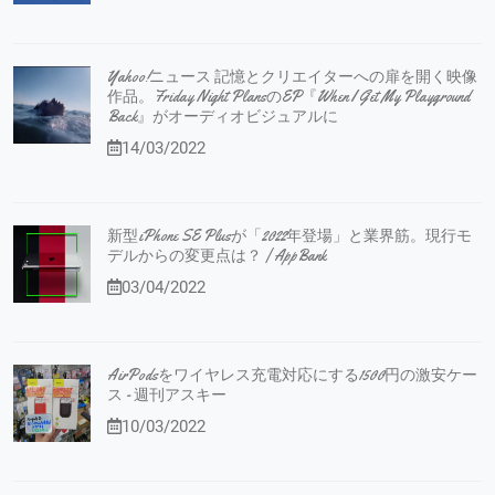
Yahoo!ニュース 記憶とクリエイターへの扉を開く映像
作品。Friday Night PlansのEP『When I Get My Playground
Back』がオーディオビジュアルに
14/03/2022
新型iPhone SE Plusが「2022年登場」と業界筋。現行モ
デルからの変更点は？ | AppBank
03/04/2022
AirPodsをワイヤレス充電対応にする1500円の激安ケー
ス - 週刊アスキー
10/03/2022