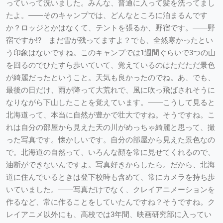
っていって洗いました。みんな、普通に入って髪を洗ってまし
たよ。――そのキャンプでは、どんなところに泊まるんです
か？ロッジとかはなくて、テントを張るか、野宿です。――野
宿ですか!? まだ雪が残ってますよ？でも、全然寒かったとい
う印象はないですね。このキャンプでは1週間ぐらいで3つの山
を回るのでひたすら歩いていて、覚えているのはただただ景色
が綺麗だったということ。天気も良かったのでね。あ、でも、
最後の日だけ、雨が降って大荒れで、風に吹っ飛ばされそうに
なりながら下山したことを覚えています。――こうして見ると
北海道って、本当に自然が豊かで壮大ですね。そうですね。こ
れは自分の部屋から見えた天の川がめっちゃ綺麗と思って、撮
った写真です。懐かしいです。自分の部屋から見えた景色なの
で。北海道の自然って、いろんな顔を常に見せてくれるので、
油断ができないんですよ。写真好きからしたら。だから、北海
道に住んでいるときは登下校時も含めて、常にカメラを持ち歩
いていました。――写真だけでなく、クレイアニメーションを
作るなど、常に作ることをしていたんですね？そうですね。ク
レイアニメ以外にも、高校では3年間、映画研究部に入ってい