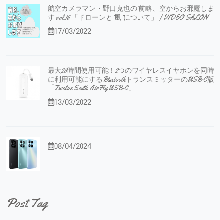
航空カメラマン・野口克也の 前略、空からお邪魔しま
す vol.16 「ドローンと”風”について」 | VIDEO SALON
17/03/2022
最大20時間使用可能！2つのワイヤレスイヤホンを同時
に利用可能にするBluetoothトランスミッターのUSB-C版
「Twelve South AirFly USB-C」
13/03/2022
08/04/2024
Post Tag