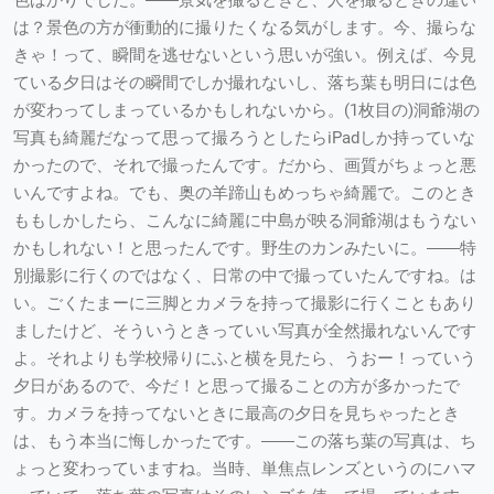
色ばかりでした。――景気を撮るときと、人を撮るときの違い
は？景色の方が衝動的に撮りたくなる気がします。今、撮らな
きゃ！って、瞬間を逃せないという思いが強い。例えば、今見
ている夕日はその瞬間でしか撮れないし、落ち葉も明日には色
が変わってしまっているかもしれないから。(1枚目の)洞爺湖の
写真も綺麗だなって思って撮ろうとしたらiPadしか持っていな
かったので、それで撮ったんです。だから、画質がちょっと悪
いんですよね。でも、奥の羊蹄山もめっちゃ綺麗で。このとき
ももしかしたら、こんなに綺麗に中島が映る洞爺湖はもうない
かもしれない！と思ったんです。野生のカンみたいに。――特
別撮影に行くのではなく、日常の中で撮っていたんですね。は
い。ごくたまーに三脚とカメラを持って撮影に行くこともあり
ましたけど、そういうときっていい写真が全然撮れないんです
よ。それよりも学校帰りにふと横を見たら、うおー！っていう
夕日があるので、今だ！と思って撮ることの方が多かったで
す。カメラを持ってないときに最高の夕日を見ちゃったとき
は、もう本当に悔しかったです。――この落ち葉の写真は、ち
ょっと変わっていますね。当時、単焦点レンズというのにハマ