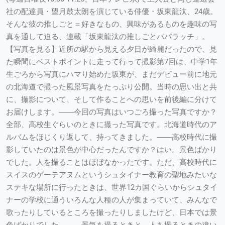
社の配達員・望月鼓太朗を演じている俳優・坂東龍汰、24歳。
そんな彼の推しごと＝好きなもの、興味があるものを趣味の写
真を通して迫る、連載「坂東龍汰の推しごとパパラッチ」。
【写真を見る】近所の駅から見える夕日が綺麗だったので、見
た瞬間にベストポイントに走って行って撮影第7回は、中学1年
生ごろから写真にハマり始めた坂東が、まだデビュー前に地元
の北海道で撮った風景写真をたっぷり公開。当時の思い出と共
に、撮影について、そして作ることへの思いを前後編に分けて
お届けします。――今回の写真はいつごろ撮った写真ですか？
全部、高校生ぐらいのときに撮った写真です。北海道時代のア
ルバムをほじくり返して、持ってきました。――高校時代に撮
影していたのは景色が中心だったんですか？はい。景色ばかり
でした。人を撮ることはほぼなかったです。ただ、高校時代に
スイスのゲーテアヌムというシュタイナー教育の聖地みたいな
ステキな場所に行ったときは、世界12カ国ぐらいからシュタイ
ナーの学校に通ういろんな人種の人が集まっていて、みんなで
歌ったりしているところを撮ったりしましたけど、日本では景