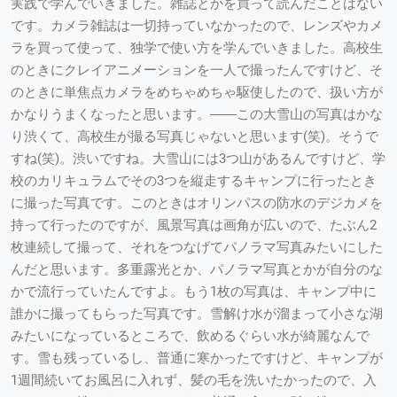
実践で学んでいきました。雑誌とかを買って読んだことはない
です。カメラ雑誌は一切持っていなかったので、レンズやカメ
ラを買って使って、独学で使い方を学んでいきました。高校生
のときにクレイアニメーションを一人で撮ったんですけど、そ
のときに単焦点カメラをめちゃめちゃ駆使したので、扱い方が
かなりうまくなったと思います。――この大雪山の写真はかな
り渋くて、高校生が撮る写真じゃないと思います(笑)。そうで
すね(笑)。渋いですね。大雪山には3つ山があるんですけど、学
校のカリキュラムでその3つを縦走するキャンプに行ったとき
に撮った写真です。このときはオリンパスの防水のデジカメを
持って行ったのですが、風景写真は画角が広いので、たぶん2
枚連続して撮って、それをつなげてパノラマ写真みたいにした
んだと思います。多重露光とか、パノラマ写真とかが自分のな
かで流行っていたんですよ。もう1枚の写真は、キャンプ中に
誰かに撮ってもらった写真です。雪解け水が溜まって小さな湖
みたいになっているところで、飲めるぐらい水が綺麗なんで
す。雪も残っているし、普通に寒かったですけど、キャンプが
1週間続いてお風呂に入れず、髪の毛を洗いたかったので、入