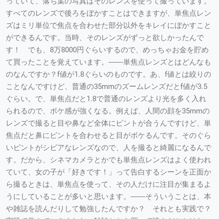
っていて、落ち葉の写真はそのレンズを使って撮っています。
すべてのレンズで後ろをぼかすことはできますが、単焦点レン
ズはミリ単位で焦点を合わせた部分以外をキレイにぼかすこと
ができるんです。当時、そのレンズがずっと欲しかったんで
す！ でも、8万8000円ぐらいするので、めっちゃお金を貯め
て買ったことを覚えています。――単焦点レンズとはどんなも
のなんですか？f値が1.8ぐらいのものです。あ、f値とは絞りの
ことなんですけど、普通の35mmのズームレンズだとf値が3.5
ぐらい。で、単焦点だと1.8で普通のレンズより光を多く入れ
られるので、ボケ感が強くなる。例えば、人間の顔を35mmの
レンズで撮ると目や鼻など全体にピントが合うんですけど、単
焦点だと鼻にピントを合わせると目がボケるんです。そのぐら
いピントがシビアなレンズなので、人を撮ると綺麗になるんで
す。だから、シネマカメラとかでも単焦点レンズはよく使われ
ていて、女の子が「好きです！」って告白するシーンを正面か
ら撮るときは、単焦点を使って、その人だけに注目が集まるよ
うにしていることが多いと思います。――そういうことは、本
や雑誌を読んだりして勉強したんですか？ それとも実践で？