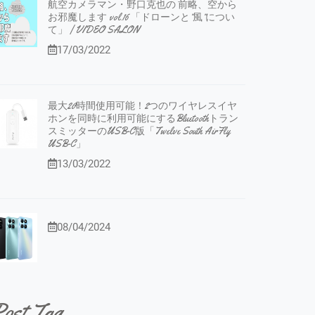
航空カメラマン・野口克也の 前略、空から
お邪魔します vol.16 「ドローンと”風”につい
て」 | VIDEO SALON
17/03/2022
最大20時間使用可能！2つのワイヤレスイヤ
ホンを同時に利用可能にするBluetoothトラン
スミッターのUSB-C版「Twelve South AirFly
USB-C」
13/03/2022
08/04/2024
ost Tag