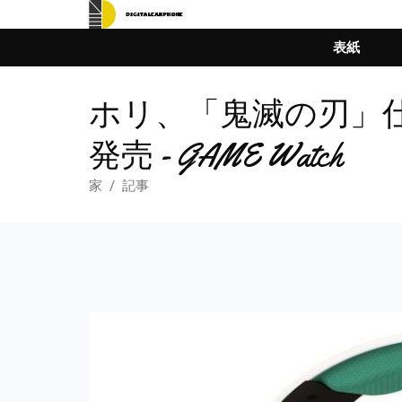
表紙
ホリ、「鬼滅の刃」
発売 - GAME Watch
家
記事