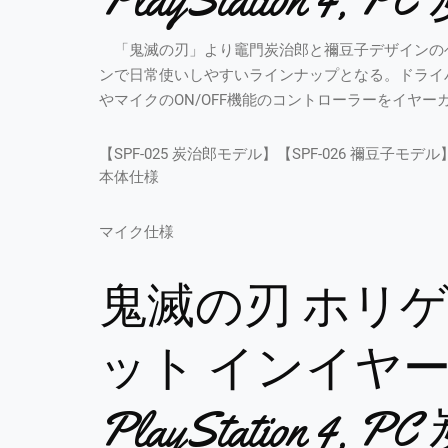
「鬼滅の刃」より竈門炭治郎と禰豆子デザインの
ンで日常使いしやすいラインナップとなる。ドライ
やマイクのON/OFF機能のコントローラーをイヤー
【SPF-025 炭治郎モデル】【SPF-026 禰豆子モデル
本体仕様
マイク仕様
鬼滅の刃 ホリ
ット インイヤー for P
PlayStation 4