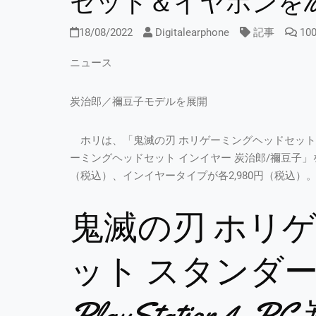
セット＆イヤホンを10月発
18/08/2022
Digitalearphone
記事
10
ニュース
炭治郎／禰豆子モデルを展開
ホリは、「鬼滅の刃 ホリゲーミングヘッドセット 
ーミングヘッドセット インイヤー 炭治郎/禰豆子」
（税込）、インイヤータイプが各2,980円（税込）
鬼滅の刃 ホリ
ット スタンダード for
PlayStation 4