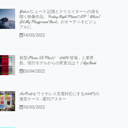
Yahoo!ニュース 記憶とクリエイターへの扉を
開く映像作品。Friday Night PlansのEP『When I
Get My Playground Back』がオーディオビジュ
アルに
14/03/2022
新型iPhone SE Plusが「2022年登場」と業界
筋。現行モデルからの変更点は？ | AppBank
03/04/2022
AirPodsをワイヤレス充電対応にする1500円の
激安ケース - 週刊アスキー
10/03/2022