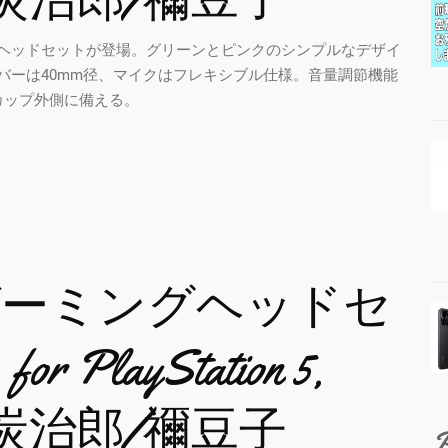
ヘッドセットが登場。グリーンとピンクのシンプルなデザイ
バーは40mm径、マイクはフレキシブル仕様。音量調節機能
カップ外側に備える。
】
ゲーミングヘッドセ
layStation 5,
, PC 炭治郎/禰豆子
P