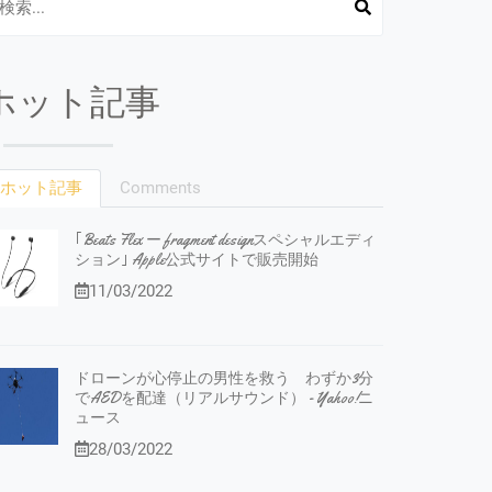
ホット記事
ホット記事
Comments
｢Beats Flex ー fragment designスペシャルエディ
ション｣ Apple公式サイトで販売開始
11/03/2022
ドローンが心停止の男性を救う わずか3分
でAEDを配達（リアルサウンド） - Yahoo!ニ
ュース
28/03/2022