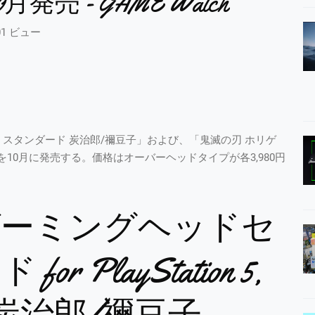
売 - GAME Watch
01 ビュー
スタンダード 炭治郎/禰豆子」および、「鬼滅の刃 ホリゲ
を10月に発売する。価格はオーバーヘッドタイプが各3,980円
。
ゲーミングヘッドセ
 PlayStation 5,
, PC 炭治郎/禰豆子